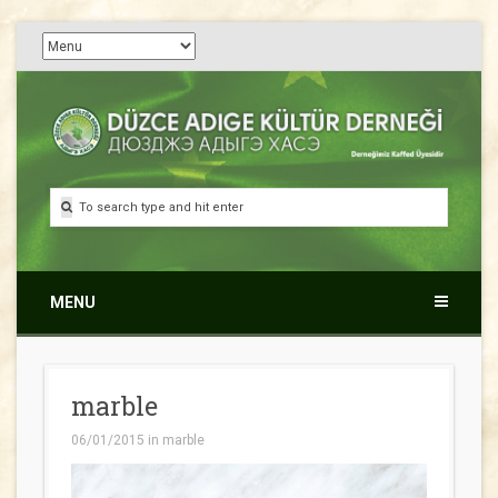
Düzce Adıge Kültür
Дюузджэ Адыгэ Хасэ
Derneği
MENU
marble
06/01/2015
in
marble