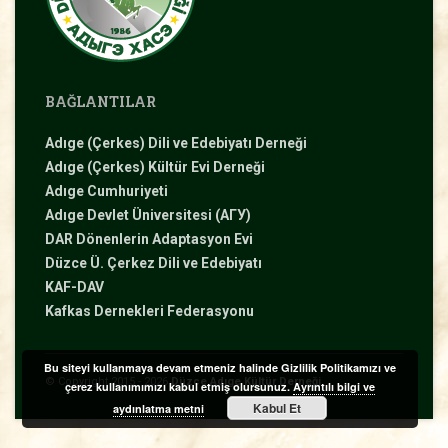
BAĞLANTILAR
Adıge (Çerkes) Dili ve Edebiyatı Derneği
Adıge (Çerkes) Kültür Evi Derneği
Adıge Cumhuriyeti
Adıge Devlet Üniversitesi (АГУ)
DAR Dönenlerin Adaptasyon Evi
Düzce Ü. Çerkez Dili ve Edebiyatı
KAF-DAV
Kafkas Dernekleri Federasyonu
Bu siteyi kullanmaya devam etmeniz halinde Gizlilik Politikamızı ve
Duyurular
Bilgiler
Özel
© Copyright 2015 - 2026
Düzce Adıge Kültür Derneği
çerez kullanımımızı kabul etmiş olursunuz.
Ayrıntılı bilgi ve
Günler
Kabul Et
aydınlatma metni