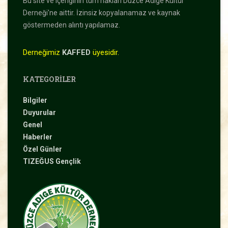
Bu site ve içeriğinin tüm hakları Düzce Adıge Kültür
Derneği'ne aittir. İzinsiz kopyalanamaz ve kaynak
göstermeden alıntı yapılamaz.
Derneğimiz
KAFFED
üyesidir.
KATEGORILER
Bilgiler
Duyurular
Genel
Haberler
Özel Günler
TIZEĞUS Gençlik