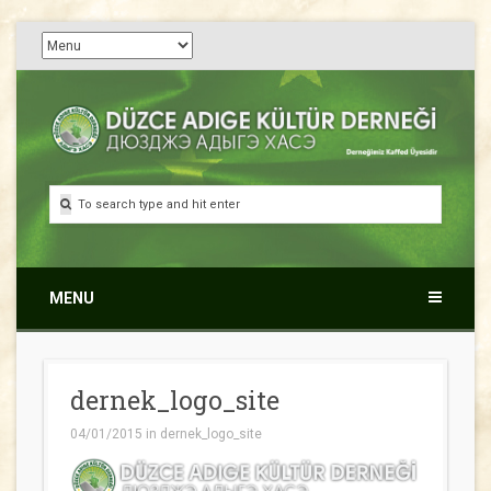
Düzce Adıge Kültür
Дюузджэ Адыгэ Хасэ
Derneği
MENU
dernek_logo_site
04/01/2015
in
dernek_logo_site