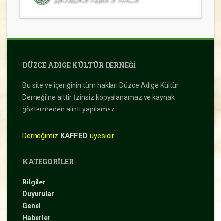
DÜZCE ADIGE KÜLTÜR DERNEĞI
Bu site ve içeriğinin tüm hakları Düzce Adıge Kültür
Derneği'ne aittir. İzinsiz kopyalanamaz ve kaynak
göstermeden alıntı yapılamaz.
Derneğimiz
KAFFED
üyesidir.
KATEGORILER
Bilgiler
Duyurular
Genel
Haberler