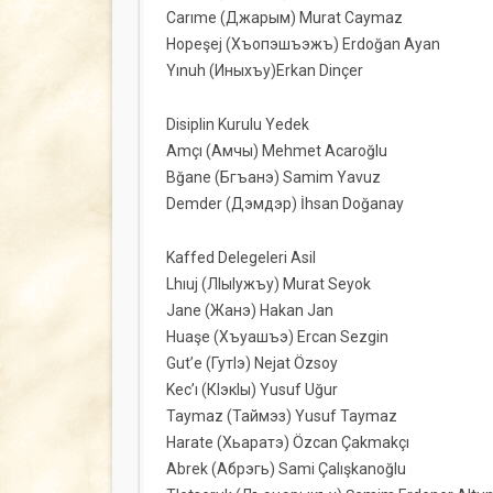
Carıme (Джарым) Murat Caymaz
Hopeşej (Хъопэшъэжъ) Erdoğan Ayan
Yınuh (Иныхъу)Erkan Dinçer
Disiplin Kurulu Yedek
Amçı (Амчы) Mehmet Acaroğlu
Bğane (Бгъанэ) Samim Yavuz
Demder (Дэмдэр) İhsan Doğanay
Kaffed Delegeleri Asil
Lhıuj (ЛIыIужъу) Murat Seyok
Jane (Жанэ) Hakan Jan
Huaşe (Хъуашъэ) Ercan Sezgin
Gut’e (ГутIэ) Nejat Özsoy
Kec’ı (КIэкIы) Yusuf Uğur
Taymaz (Таймэз) Yusuf Taymaz
Harate (Хьаратэ) Özcan Çakmakçı
Abrek (Абрэгь) Sami Çalışkanoğlu