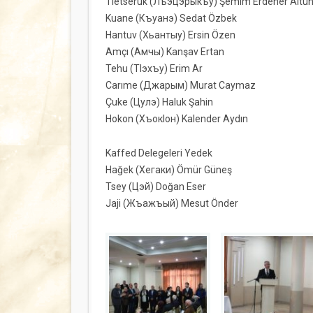
Tletseruk (Лъэцэрыкъу) Şemim Erdener Altu
Kuane (Къуанэ) Sedat Özbek
Hantuv (Хьантыу) Ersin Özen
Amçı (Амчы) Kanşav Ertan
Tehu (ТIэхъу) Erim Ar
Carıme (Джарым) Murat Caymaz
Çuke (Цулэ) Haluk Şahin
Hokon (ХъокIон) Kalender Aydın
Kaffed Delegeleri Yedek
Hağek (Хегаки) Ömür Güneş
Tsey (Цэй) Doğan Eser
Jaji (Жъажъый) Mesut Önder