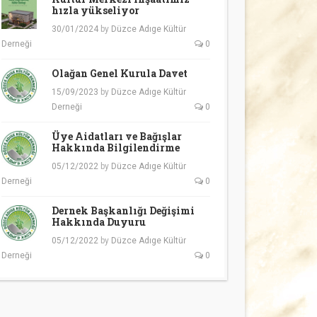
hızla yükseliyor
30/01/2024
by
Düzce Adıge Kültür
Derneği
0
Olağan Genel Kurula Davet
15/09/2023
by
Düzce Adıge Kültür
Derneği
0
Üye Aidatları ve Bağışlar
Hakkında Bilgilendirme
05/12/2022
by
Düzce Adıge Kültür
Derneği
0
Dernek Başkanlığı Değişimi
Hakkında Duyuru
05/12/2022
by
Düzce Adıge Kültür
Derneği
0