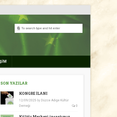
İŞİM
SON YAZILAR
KONGRE İLANI
12/09/2025
by
Düzce Adıge Kültür
Derneği
0
Kültür Merkezi inşaatımız