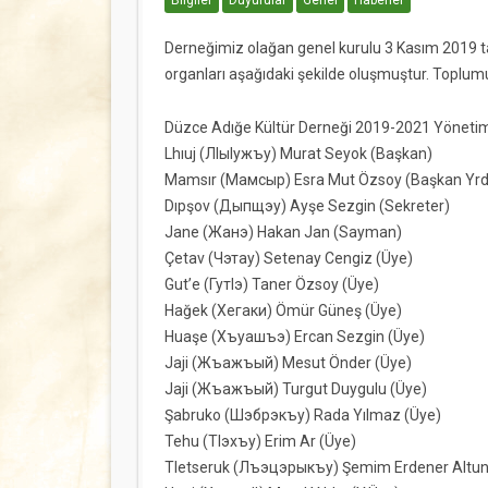
Bilgiler
Duyurular
Genel
Haberler
Derneğimiz olağan genel kurulu 3 Kasım 2019 ta
organları aşağıdaki şekilde oluşmuştur. Toplumu
Düzce Adığe Kültür Derneği 2019-2021 Yönetim
Lhıuj (ЛIыIужъу) Murat Seyok (Başkan)
Mamsır (Maмсыр) Esra Mut Özsoy (Başkan Yrd
Dıpşov (Дыпщэу) Ayşe Sezgin (Sekreter)
Jane (Жанэ) Hakan Jan (Sayman)
Çetav (Чэтау) Setenay Cengiz (Üye)
Gut’e (ГутIэ) Taner Özsoy (Üye)
Hağek (Хегаки) Ömür Güneş (Üye)
Huaşe (Хъуашъэ) Ercan Sezgin (Üye)
Jaji (Жъажъый) Mesut Önder (Üye)
Jaji (Жъажъый) Turgut Duygulu (Üye)
Şabruko (Шэбрэкъу) Rada Yılmaz (Üye)
Tehu (ТIэхъу) Erim Ar (Üye)
Tletseruk (Лъэцэрыкъу) Şemim Erdener Altun