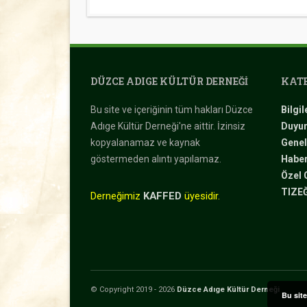
DÜZCE ADIGE KÜLTÜR DERNEĞI
KATE
Bu site ve içeriğinin tüm hakları Düzce
Bilgil
Adıge Kültür Derneği'ne aittir. İzinsiz
Duyur
kopyalanamaz ve kaynak
Genel
göstermeden alıntı yapılamaz.
Haber
Özel 
TIZEĞ
Derneğimiz
KAFFED
üyesidir.
© Copyright 2019 - 2026
Düzce Adıge Kültür Derneği
Bu sit