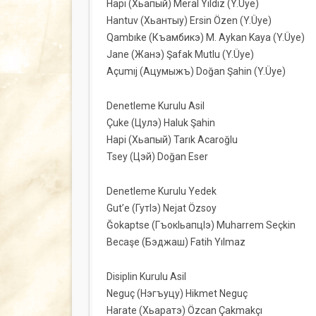
Hapi (Хьапый) Meral Yıldız (Y.Üye)
Hantuv (Хьантыу) Ersin Özen (Y.Üye)
Qambıke (Къамбикэ) M. Aykan Kaya (Y.Üye)
Jane (Жанэ) Şafak Mutlu (Y.Üye)
Açumıj (Ацумыжъ) Doğan Şahin (Y.Üye)
Denetleme Kurulu Asil
Çuke (Цулэ) Haluk Şahin
Hapi (Хьапый) Tarık Acaroğlu
Tsey (Цэй) Doğan Eser
Denetleme Kurulu Yedek
Gut’e (ГутIэ) Nejat Özsoy
Ğokaptse (ГъoкIьaпцIэ) Muharrem Seçkin
Becaşe (Бэджаш) Fatih Yılmaz
Disiplin Kurulu Asil
Neguç (Нэгъуцу) Hikmet Neguç
Harate (Хьаратэ) Özcan Çakmakçı