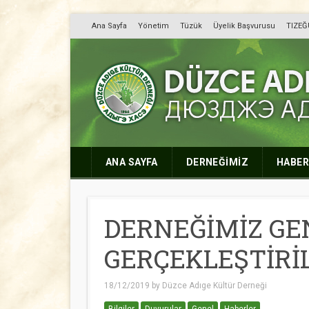
Ana Sayfa
Yönetim
Tüzük
Üyelik Başvurusu
TIZEĞ
Düzce Adıge Kültü
Дюузджэ Адыгэ Хасэ
ANA SAYFA
DERNEĞİMİZ
HABER
DERNEĞİMİZ GE
GERÇEKLEŞTİRİ
18/12/2019
by
Düzce Adıge Kültür Derneği