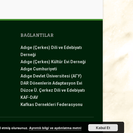
BAĞLANTILAR
Adıge (Çerkes) Dili ve Edebiyatı
Derneği
Adıge (Çerkes) Kültür Evi Derneği
Adıge Cumhuriyeti
Adıge Devlet Üniversitesi (АГУ)
DAR Dönenlerin Adaptasyon Evi
Düzce Ü. Çerkez Dili ve Edebiyatı
KAF-DAV
Kafkas Dernekleri Federasyonu
Duyurular
Bilgiler
Özel
Kabul Et
ul etmiş olursunuz.
Ayrıntılı bilgi ve aydınlatma metni
Günler