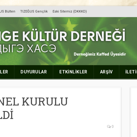
US Bülten
TIZEĞUS Gençlik
Eski Sitemiz (DKKKD)
r Derneği
LER
DUYURULAR
ETKİNLİKLER
ARŞİV
İLET
NEL KURULU
LDİ
0