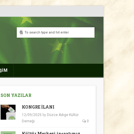
İŞİM
SON YAZILAR
KONGRE İLANI
12/09/2025
by
Düzce Adıge Kültür
Derneği
0
Kültür Merkezi inşaatımız