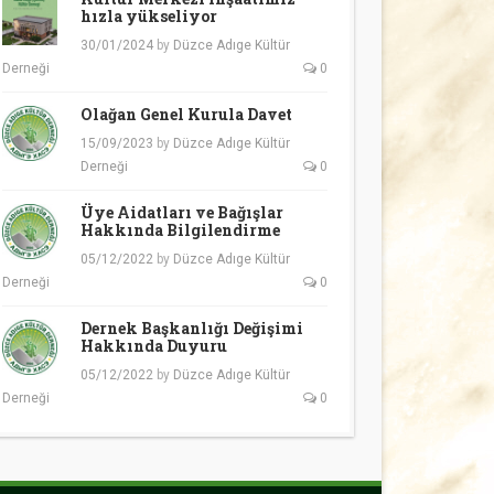
hızla yükseliyor
30/01/2024
by
Düzce Adıge Kültür
Derneği
0
Olağan Genel Kurula Davet
15/09/2023
by
Düzce Adıge Kültür
Derneği
0
Üye Aidatları ve Bağışlar
Hakkında Bilgilendirme
05/12/2022
by
Düzce Adıge Kültür
Derneği
0
Dernek Başkanlığı Değişimi
Hakkında Duyuru
05/12/2022
by
Düzce Adıge Kültür
Derneği
0