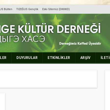
US Bülten
TIZEĞUS Gençlik
Eski Sitemiz (DKKKD)
r Derneği
LER
DUYURULAR
ETKİNLİKLER
ARŞİV
İLET