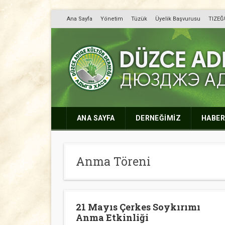
Ana Sayfa
Yönetim
Tüzük
Üyelik Başvurusu
TIZEĞ
Düzce Adıge Kültü
Дюузджэ Адыгэ Хасэ
ANA SAYFA
DERNEĞİMİZ
HABER
Anma Töreni
21 Mayıs Çerkes Soykırımı
Anma Etkinliği