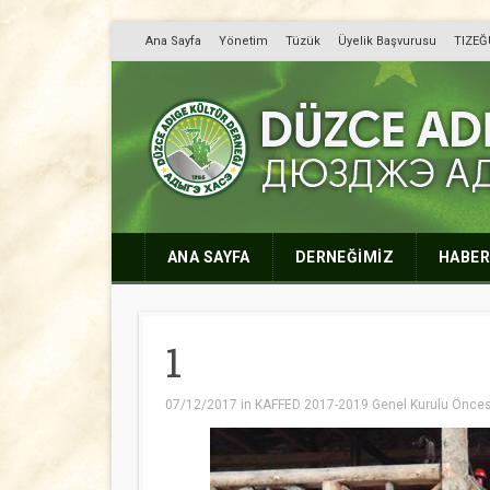
Ana Sayfa
Yönetim
Tüzük
Üyelik Başvurusu
TIZEĞ
Düzce Adıge Kültü
Дюузджэ Адыгэ Хасэ
ANA SAYFA
DERNEĞİMİZ
HABER
1
07/12/2017
in
KAFFED 2017-2019 Genel Kurulu Öncesi İ