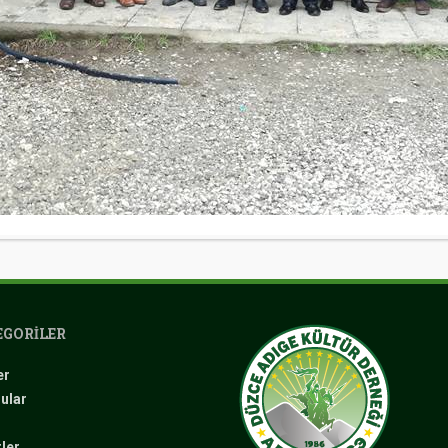
GORILER
er
ular
ler