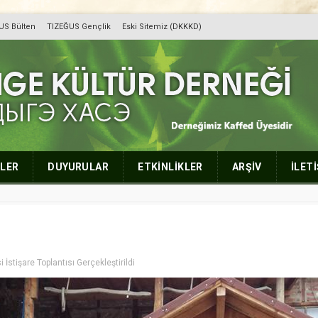
US Bülten
TIZEĞUS Gençlik
Eski Sitemiz (DKKKD)
r Derneği
LER
DUYURULAR
ETKİNLİKLER
ARŞİV
İLET
stişare Toplantısı Gerçekleştirildi