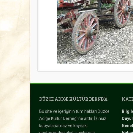
DÜZCE ADIGE KÜLTÜR DERNEĞI
KATE
Bu site ve içeriğinin tüm hakları Düzce
Bilgil
Adıge Kültür Derneği'ne aittir. İzinsiz
Duyur
kopyalanamaz ve kaynak
Genel
göstermeden alıntı yapılamaz.
Haber