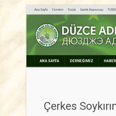
Ana Sayfa
Yönetim
Tüzük
Üyelik Başvurusu
TIZEĞ
Düzce Adıge Kültü
Дюузджэ Адыгэ Хасэ
ANA SAYFA
DERNEĞİMİZ
HABER
Çerkes Soykırı