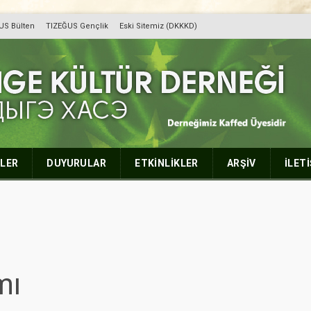
US Bülten
TIZEĞUS Gençlik
Eski Sitemiz (DKKKD)
r Derneği
LER
DUYURULAR
ETKİNLİKLER
ARŞİV
İLET
mı