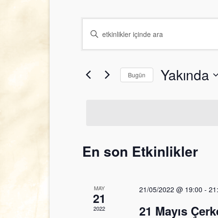
Etkinlikler
Arama
arama
kriteri
ve
girin.
Etkinlikler
Yakında
görünümlerde
Bugün
içinde
gezinme
anahtar
Tarih
kelime
seç.
ile
arama.
En son Etkinlikler
MAY
21/05/2022 @ 19:00
-
21
21
21 Mayıs Çerk
2022