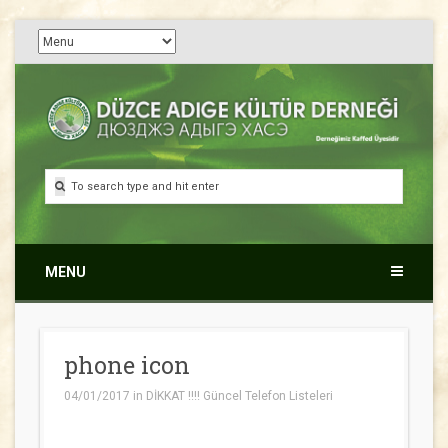
Düzce Adıge Kültür
Дюузджэ Адыгэ Хасэ
Derneği
MENU
phone icon
04/01/2017
in
DİKKAT !!!! Güncel Telefon Listeleri