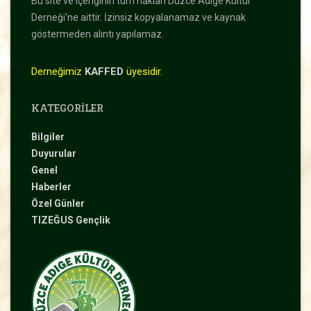
Bu site ve içeriğinin tüm hakları Düzce Adıge Kültür
Derneği'ne aittir. İzinsiz kopyalanamaz ve kaynak
göstermeden alıntı yapılamaz.
Derneğimiz
KAFFED
üyesidir.
KATEGORILER
Bilgiler
Duyurular
Genel
Haberler
Özel Günler
TIZEĞUS Gençlik