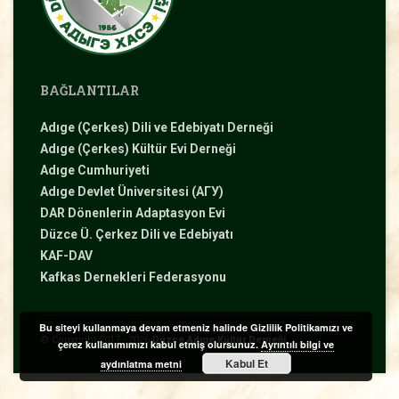
BAĞLANTILAR
Adıge (Çerkes) Dili ve Edebiyatı Derneği
Adıge (Çerkes) Kültür Evi Derneği
Adıge Cumhuriyeti
Adıge Devlet Üniversitesi (АГУ)
DAR Dönenlerin Adaptasyon Evi
Düzce Ü. Çerkez Dili ve Edebiyatı
KAF-DAV
Kafkas Dernekleri Federasyonu
Bu siteyi kullanmaya devam etmeniz halinde Gizlilik Politikamızı ve
Duyurular
Bilgiler
Özel
© Copyright 2017 - 2026
Düzce Adıge Kültür Derneği
çerez kullanımımızı kabul etmiş olursunuz.
Ayrıntılı bilgi ve
Günler
Kabul Et
aydınlatma metni